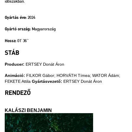
időszakban.
2024
Gyártás éve:
Magyarország
Gyártó ország:
01' 36''
Hossz:
STÁB
Producer:
ERTSEY Donát Áron
Animáció:
FILKOR Gábor; HORVÁTH Tímea; WATOR Ádám;
FEKETE Attila
Gyártásvezető:
ERTSEY Donát Áron
RENDEZŐ
KALÁSZI BENJAMIN