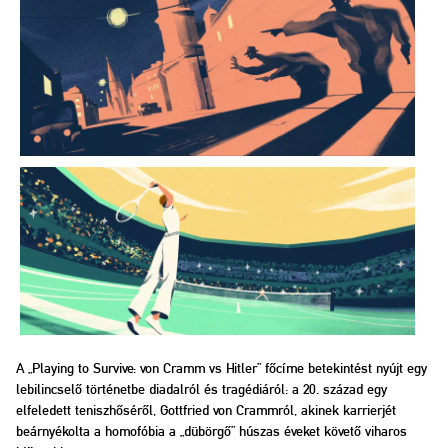
A „Playing to Survive: von Cramm vs Hitler” főcíme betekintést nyújt egy
lebilincselő történetbe diadalról és tragédiáról: a 20. század egy
elfeledett teniszhőséről, Gottfried von Crammról, akinek karrierjét
beárnyékolta a homofóbia a „dübörgő” húszas éveket követő viharos