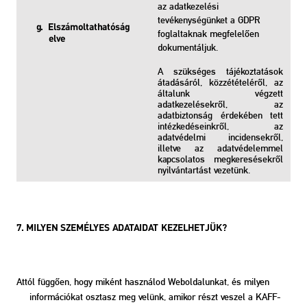
az adatkezelési
tevékenységünket a GDPR
g. Elszámoltathatóság
foglaltaknak megfelelően
elve
dokumentáljuk.
A szükséges tájékoztatások
átadásáról, közzétételéről, az
általunk végzett
adatkezelésekről, az
adatbiztonság érdekében tett
intézkedéseinkről, az
adatvédelmi incidensekről,
illetve az adatvédelemmel
kapcsolatos megkeresésekről
nyilvántartást vezetünk.
7. MILYEN SZEMÉLYES ADATAIDAT KEZELHETJÜK?
Attól függően, hogy miként használod Weboldalunkat, és milyen
információkat osztasz meg velünk, amikor részt veszel a KAFF-