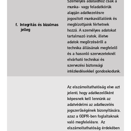
Személyes adataidhoz csak a
munka- vagy feladatkörük
alapján adatkezelésre
jogosított munkavállalóink és
megbízottjaink férhetnek
f. Integritás és bizalmas
hozzá. A személyes adatokat
jelleg
tartalmazó iratok, illetve
adatok megőrzéséről a
technika állásának megfelelő
és a hasonló szervezeteknél
elvárható technikai és
szervezési biztonsági
intézkedésekkel gondoskodunk.
Az elszámoltathatóság elve azt
jelenti, hogy adatkezelőként
képesnek kell lennünk az
adatvédelmi az adatkezelés
jogszerűségének bizonyítására,
azaz a GDPR-ben foglaltaknak
való megfelelésre. Az
elszámoltathatóság érdekében