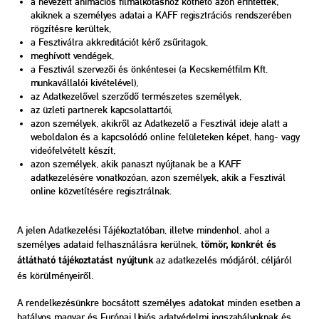
a nevezett animációs filmalkotáshoz köthető azon érintettek,
akiknek a személyes adatai a KAFF regisztrációs rendszerében
rögzítésre kerültek,
a Fesztiválra akkreditációt kérő zsűritagok,
meghívott vendégek,
a Fesztivál szervezői és önkéntesei (a Kecskemétfilm Kft.
munkavállalói kivételével),
az Adatkezelővel szerződő természetes személyek,
az üzleti partnerek kapcsolattartói,
azon személyek, akikről az Adatkezelő a Fesztivál ideje alatt a
weboldalon és a kapcsolódó online felületeken képet, hang- vagy
videófelvételt készít,
azon személyek, akik panaszt nyújtanak be a KAFF
adatkezelésére vonatkozóan,
azon személyek, akik a Fesztivál
online közvetítésére regisztrálnak.
A jelen Adatkezelési Tájékoztatóban, illetve mindenhol, ahol a
személyes adataid felhasználásra kerülnek,
tömör, konkrét és
az adatkezelés módjáról, céljáról
átlátható tájékoztatást nyújtunk
és körülményeiről.
A rendelkezésünkre bocsátott személyes adatokat minden esetben a
hatályos magyar és Európai Uniós adatvédelmi jogszabályoknak és