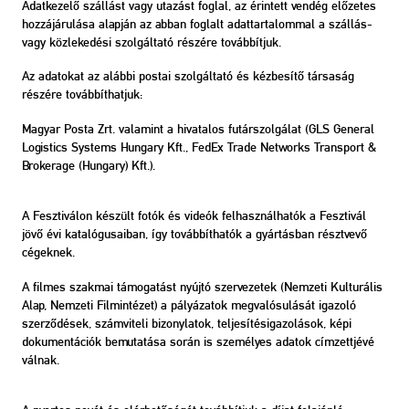
Adatkezelő szállást vagy utazást foglal, az érintett vendég előzetes
hozzájárulása alapján az abban foglalt adattartalommal a szállás-
vagy közlekedési szolgáltató részére továbbítjuk.
Az adatokat az alábbi postai szolgáltató és kézbesítő társaság
részére továbbíthatjuk:
Magyar Posta Zrt. valamint a hivatalos futárszolgálat (GLS General
Logistics Systems Hungary Kft., FedEx Trade Networks Transport &
Brokerage (Hungary) Kft.).
A Fesztiválon készült fotók és videók felhasználhatók a Fesztivál
jövő évi katalógusaiban, így továbbíthatók a gyártásban résztvevő
cégeknek.
A filmes szakmai támogatást nyújtó szervezetek (Nemzeti Kulturális
Alap, Nemzeti Filmintézet) a pályázatok megvalósulását igazoló
szerződések, számviteli bizonylatok, teljesítésigazolások, képi
dokumentációk bemutatása során is személyes adatok címzettjévé
válnak.