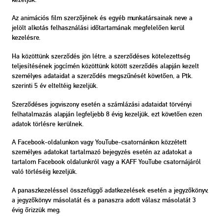
Az animációs film szerzőjének és egyéb munkatársainak neve a
jelölt alkotás felhasználási időtartamának megfelelően kerül
kezelésre.
Ha közöttünk szerződés jön létre, a szerződéses kötelezettség
teljesítésének jogcímén közöttünk kötött szerződés alapján kezelt
személyes adataidat a szerződés megszűnését követően, a Ptk.
szerinti 5 év elteltéig kezeljük.
Szerződéses jogviszony esetén a számlázási adataidat törvényi
felhatalmazás alapján legfeljebb 8 évig kezeljük, ezt követően ezen
adatok törlésre kerülnek.
A Facebook-oldalunkon vagy YouTube-csatornánkon közzétett
személyes adatokat tartalmazó bejegyzés esetén az adatokat a
tartalom Facebook oldalunkról vagy a KAFF YouTube csatornájáról
való törléséig kezeljük.
A panaszkezeléssel összefüggő adatkezelések esetén a jegyzőkönyv,
a jegyzőkönyv másolatát és a panaszra adott válasz másolatát 3
évig őrizzük meg.