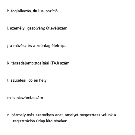
h. foglalkozás, titulus, pozíció
i. személyi igazolvány, útlevélszám
j. a művész és a zsűritag életrajza
k. társadalombiztosítási (TAJ) szám
l. születési idő és hely
m. bankszámlaszám
n. bármely más személyes adat, amelyet megosztasz velünk a
regisztrációs űrlap kitöltésekor