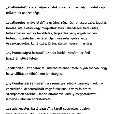
: a személyes adatokon végzett bármely művelet vagy
„adatkezelés”
műveletek összessége;
: a gyűjtés, rögzítés, rendszerezés, tagolás,
„adatkezelési műveletek”
tárolás, átalakítás vagy megváltoztatás, lekérdezés, betekintés,
felhasználás, közlés továbbítás, terjesztés vagy egyéb módon
történő hozzáférhetővé tétel útján, összehangolás vagy
összekapcsolás, korlátozás, törlés, illetve megsemmisítés;
”: az adat bárki számára történő
„nyilvánosságra hozatal
hozzáférhetővé tétele;
: az adatok felismerhetetlenné tétele olyan módon, hogy
„adattörlés”
helyreállításuk többé nem lehetséges;
: a személyes adatok bármely módon –
„nyilvántartási rendszer”
centralizált, decentralizált vagy funkcionális vagy földrajzi
szempontok szerint – tagolt állománya, amely meghatározott
ismérvek alapján hozzáférhető;
: a tárolt személyes adatok
„az adatkezelés korlátozása”