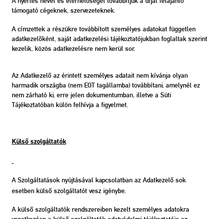
A nyertes nevét és elérhetőségét továbbítjuk a díjat felajánló
támogató cégeknek, szervezeteknek.
A címzettek a részükre továbbított személyes adatokat független
adatkezelőként, saját adatkezelési tájékoztatójukban foglaltak szerint
kezelik, közös adatkezelésre nem kerül sor.
Az Adatkezelő az érintett személyes adatait nem kívánja olyan
harmadik országba (nem EGT tagállamba) továbbítani, amelynél ez
nem zárható ki, erre jelen dokumentumban, illetve a Süti
Tájékoztatóban külön felhívja a figyelmet.
Külső szolgáltatók
A Szolgáltatások nyújtásával kapcsolatban az Adatkezelő sok
esetben külső szolgáltatót vesz igénybe.
A külső szolgáltatók rendszereiben kezelt személyes adatokra
vonatkozóan a külső szolgáltatók adatvédelmi tájékoztatója az