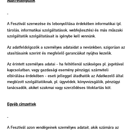
Adatfeldolgozók
A Fesztivál szervezése és lebonyolítása érdekében informatikai (pl.
tárolás, informatikai szolgáltatások, webfejlesztés) és más műszaki
szolgáltatók szolgáltatásait is igénybe kell vennünk.
Az adatfeldolgozók a személyes adataidat a nevünkben, szigorúan az
utasításaink szerint és megfelelő garanciákat nyújtva kezelik.
Az érintett személyes adatai - ha feltétlenül szükséges pl. jogvitával
kapcsolatban, vagy gazdasági esemény pénzügyi, számviteli
elbírálása érdekében - eseti jelleggel átadhatók az Adatkezelő által
megbízott szolgáltatóknak, pl. ügyvédek, könyvvizsgálók, pénzügyi
tanácsadók, akiket szakmai vagy szerződéses titoktartás köt.
Egyéb címzettek
A Fesztivál azon vendégeinek személyes adatait, akik számára az