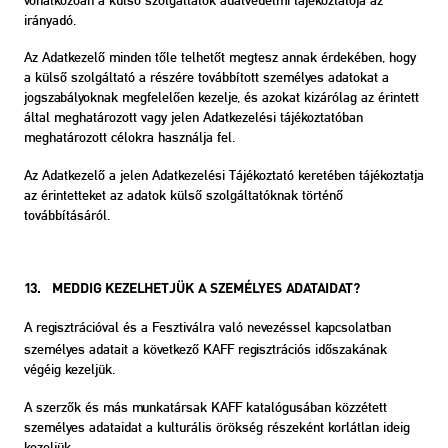
irányadó.
Az Adatkezelő minden tőle telhetőt megtesz annak érdekében, hogy
a külső szolgáltató a részére továbbított személyes adatokat a
jogszabályoknak megfelelően kezelje, és azokat kizárólag az érintett
által meghatározott vagy jelen Adatkezelési tájékoztatóban
meghatározott célokra használja fel.
Az Adatkezelő a jelen Adatkezelési Tájékoztató keretében tájékoztatja
az érintetteket az adatok külső szolgáltatóknak történő
továbbításáról.
13. MEDDIG KEZELHETJÜK A SZEMÉLYES ADATAIDAT?
A regisztrációval és a Fesztiválra való nevezéssel kapcsolatban
személyes adatait a következő KAFF regisztrációs időszakának
végéig kezeljük.
A szerzők és más munkatársak KAFF katalógusában közzétett
személyes adataidat a kulturális örökség részeként korlátlan ideig
kezeljük.