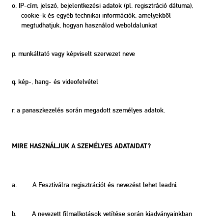
o. IP-cím, jelszó, bejelentkezési adatok (pl. regisztráció dátuma),
cookie-k és egyéb technikai információk, amelyekből
megtudhatjuk, hogyan használod weboldalunkat
p. munkáltató vagy képviselt szervezet neve
q. kép-, hang- és videofelvétel
r. a panaszkezelés során megadott személyes adatok.
MIRE HASZNÁLJUK A SZEMÉLYES ADATAIDAT?
a. A Fesztiválra regisztrációt és nevezést lehet leadni.
b. A nevezett filmalkotások vetítése során kiadványainkban