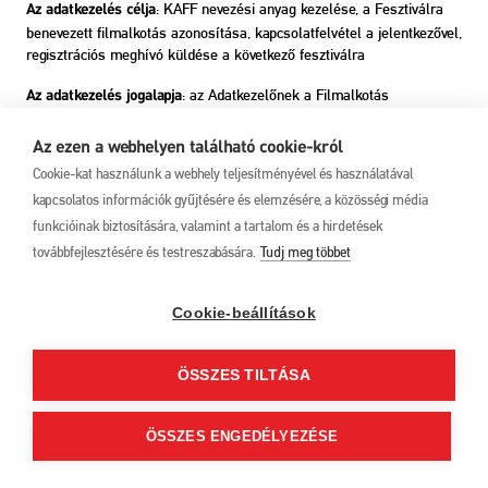
: KAFF nevezési anyag kezelése, a Fesztiválra
Az adatkezelés célja
benevezett filmalkotás azonosítása, kapcsolatfelvétel a jelentkezővel,
regisztrációs meghívó küldése a következő fesztiválra
: az Adatkezelőnek a Filmalkotás
Az adatkezelés jogalapja
jogtulajdonosának és stábjának kapcsolattartójával a Fesztiválra
történő regisztráció és nevezés sikeres lebonyolítása érdekében
Az ezen a webhelyen található cookie-król
történő kapcsolattartáshoz fűződő jogos érdeke a GDPR 6. cikk (1)
Cookie-kat használunk a webhely teljesítményével és használatával
bekezdés f) pontja alapján. (Érdekmérlegelési teszt kérésre
kapcsolatos információk gyűjtésére és elemzésére, a közösségi média
elérhető.)
funkcióinak biztosítására, valamint a tartalom és a hirdetések
: a következő Fesztivál regisztrációjának
Az adatkezelés időtartama
továbbfejlesztésére és testreszabására.
Tudj meg többet
végéig
:
Cookie-beállítások
Az adatkezelés elmaradásának lehetséges következményei
személyes adatok hiányában nem lehetséges a KAFF nevezési anyag
kezelése és a kapcsolatfelvétel
ÖSSZES TILTÁSA
: igen, a Fesztivál szervezői és egyéb szakmai
Adattovábbítás
résztvevői, valamint az adatfeldolgozók számára
ÖSSZES ENGEDÉLYEZÉSE
2.
A MŰVEK BEMUTATÁSÁVAL KAPCSOLATOS ADATKEZELÉS