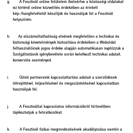
g. A Fesztivál online felületein (beleértve a közösségi oldalakat
is) történő online közvetítés érdekében az érintett
kép-/hangfelvételét készítjük és használjuk fel a Fesztivál
helyszínén.
h. Az elszámoltathatóság elvének megfelelően a technikai és
biztonsági követelmények biztosítása érdekében a Weboldal
felhasználóinak jogos érdeke alapján automatikusan naplózzuk a
Szolgáltatások igénybevétele során keletkező technikai adatait,
konverziós eseményeit.
i. Üzleti partnereink kapcsolattartási adatait a szerződések
létrejöttével, teljesítésével és megszüntetésével kapcsolatban
használjuk fel.
j. A Fesztivállal kapcsolatos információkról hírlevélben
tájékoztatjuk a feliratkozókat.
k.
A Fesztivál fizikai megrendezésének akadályozása esetén a