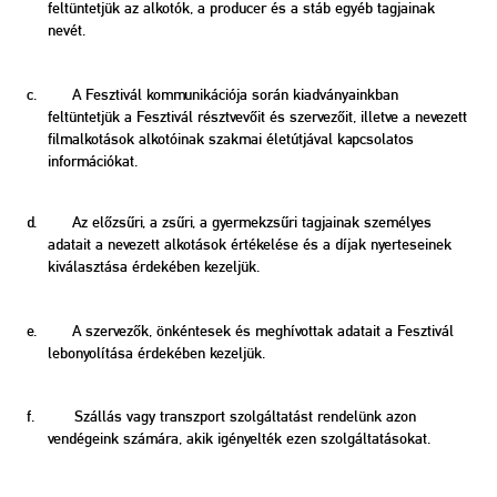
feltüntetjük az alkotók, a producer és a stáb egyéb tagjainak
nevét.
c. A Fesztivál kommunikációja során kiadványainkban
feltüntetjük a Fesztivál résztvevőit és szervezőit, illetve a nevezett
filmalkotások alkotóinak szakmai életútjával kapcsolatos
információkat.
d.
Az előzsűri, a zsűri, a gyermekzsűri tagjainak személyes
adatait a nevezett alkotások értékelése és a díjak nyerteseinek
kiválasztása érdekében kezeljük.
e. A szervezők, önkéntesek és meghívottak adatait a Fesztivál
lebonyolítása érdekében kezeljük.
f. Szállás vagy transzport szolgáltatást rendelünk azon
vendégeink számára, akik igényelték ezen szolgáltatásokat.