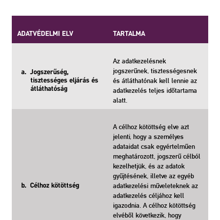
ADATVÉDELMI ELV
TARTALMA
Az adatkezelésnek
jogszerűnek, tisztességesnek
a. Jogszerűség,
és átláthatónak kell lennie az
tisztességes eljárás és
átláthatóság
adatkezelés teljes időtartama
alatt.
A célhoz kötöttség elve azt
jelenti, hogy a személyes
adataidat csak egyértelműen
meghatározott, jogszerű célból
kezelhetjük, és az adatok
gyűjtésének, illetve az egyéb
adatkezelési műveleteknek az
b. Célhoz kötöttség
adatkezelés céljához kell
igazodnia. A célhoz kötöttség
elvéből következik, hogy