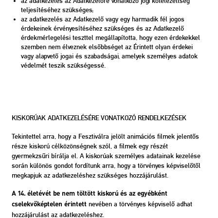
az adatkezelés az Adatkezelőre vonatkozó jogi kötelezettség
teljesítéséhez szükséges;
az adatkezelés az Adatkezelő vagy egy harmadik fél jogos
érdekeinek érvényesítéséhez szükséges és az Adatkezelő
érdekmérlegelési teszttel megállapította, hogy ezen érdekekkel
szemben nem élveznek elsőbbséget az Érintett olyan érdekei
vagy alapvető jogai és szabadságai, amelyek személyes adatok
védelmét teszik szükségessé.
KISKORÚAK ADATKEZELÉSÉRE VONATKOZÓ RENDELKEZÉSEK
Tekintettel arra, hogy a Fesztiválra jelölt animációs filmek jelentős
része kiskorú célközönségnek szól, a filmek egy részét
gyermekzsűri bírálja el. A kiskorúak személyes adatainak kezelése
során különös gondot fordítunk arra, hogy a törvényes képviselőtől
megkapjuk az adatkezeléshez szükséges hozzájárulást.
A 14. életévét be nem töltött kiskorú és az egyébként
nevében a törvényes képviselő adhat
cselekvőképtelen érintett
hozzájárulást az adatkezeléshez.