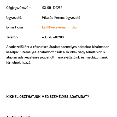
Cégjegyzékszám:
03-09-102262
Ügyvezető: Mikulás Ferenc ügyvezető
E-mail cím:
kaff@kecskemetfilm.hu
Telefon: +36
76 481788
Adatkezelőként a részünkre átadott személyes adatokat bizalmasan
kezeljük. Személyes adataidhoz csak a munka- vagy feladatkörük
alapján adatkezelésre jogosított munkavállalóink és megbízottjaink
férhetnek hozzá.
KIKKEL OSZTHATJUK MEG SZEMÉLYES ADATAIDAT?