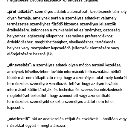
megjelölése jövőbeli kezelésük korlátozása céljából;
: személyes adatok automatizált kezelésének bármely
„profilalkotás”
olyan formája, amelynek során a személyes adatokat valamely
természetes személyhez fűződő bizonyos személyes jellemzők
értékelésére, különösen a munkahelyi teljesítményhez, gazdasági
helyzethez, egészségi állapothoz, személyes preferenciákhoz,
érdeklődéshez, megbízhatósághoz, viselkedéshez, tartózkodási
helyhez vagy mozgáshoz kapcsolódó jellemzők elemzésére vagy
előrejelzésére használják;
: a személyes adatok olyan módon történő kezelése,
„álnevesítés”
amelynek következtében további információk felhasználása nélkül
többé már nem állapítható meg, hogy a személyes adat mely konkrét
természetes személyre vonatkozik, feltéve, hogy az ilyen további
információt külön tárolják, és technikai és szervezési intézkedések
megtételével biztosított, hogy azonosított vagy azonosítható
természetes személyekhez ezt a személyes adatot nem lehet
kapcsolni;
: aki az adatkezelés céljait és eszközeit – önállóan vagy
„adatkezelő”
másokkal együtt – meghatározza;