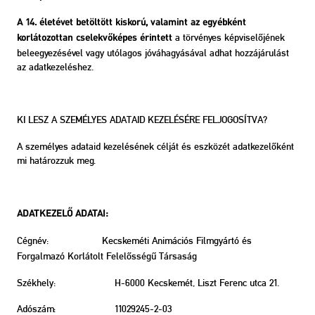
A 14. életévet betöltött kiskorú, valamint az egyébként
a törvényes képviselőjének
korlátozottan cselekvőképes érintett
beleegyezésével vagy utólagos jóváhagyásával adhat hozzájárulást
az adatkezeléshez.
KI LESZ A SZEMÉLYES ADATAID KEZELÉSÉRE FELJOGOSÍTVA?
A személyes adataid kezelésének célját és eszközét adatkezelőként
mi határozzuk meg.
ADATKEZELŐ ADATAI:
Cégnév:
Kecskeméti Animációs Filmgyártó és
Forgalmazó Korlátolt Felelősségű Társaság
Székhely:
H-6000 Kecskemét, Liszt Ferenc utca 21.
Adószám:
11029245-2-03