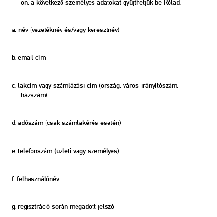
on, a következő személyes adatokat gyűjthetjük be Rólad:
a. név (vezetéknév és/vagy keresztnév)
b. email cím
c. lakcím vagy számlázási cím (ország, város, irányítószám,
házszám)
d. adószám (csak számlakérés esetén)
e. telefonszám (üzleti vagy személyes)
f. felhasználónév
g. regisztráció során megadott jelszó