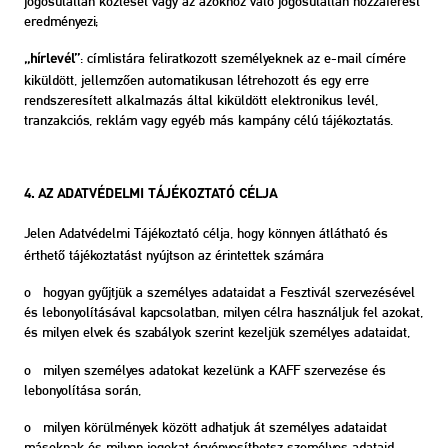
jogosulatlan közlését vagy az azokhoz való jogosulatlan hozzáférést
eredményezi;
: címlistára feliratkozott személyeknek az e-mail címére
„hírlevél”
kiküldött, jellemzően automatikusan létrehozott és egy erre
rendszeresített alkalmazás által kiküldött elektronikus levél,
tranzakciós, reklám vagy egyéb más kampány célú tájékoztatás.
4. AZ ADATVÉDELMI TÁJÉKOZTATÓ CÉLJA
Jelen Adatvédelmi Tájékoztató célja, hogy könnyen átlátható és
érthető tájékoztatást nyújtson az érintettek számára
o hogyan gyűjtjük a személyes adataidat a Fesztivál szervezésével
és lebonyolításával kapcsolatban, milyen célra használjuk fel azokat,
és milyen elvek és szabályok szerint kezeljük személyes adataidat,
o milyen személyes adatokat kezelünk a KAFF szervezése és
lebonyolítása során,
o milyen körülmények között adhatjuk át személyes adataidat
másoknak és
milyen jogokat érvényesíthetsz személyes adataid