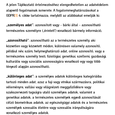
A jelen Tájékoztató értelmezéséhez elengedhetetlen az adatvédelem
alapvető fogalmainak ismerete. A fogalommeghatározásokat a
GDPR
[1]
4. cikke tartalmazza, melyből az alábbiakat emeljük ki:
: azonosított vagy - bárki által - azonosítható
„személyes adat”
természetes személyre („érintett”) vonatkozó bármely információ;
: azonosítható az a természetes személy, aki
„azonosítható”
közvetlen vagy közvetett módon, különösen valamely azonosító,
például név, szám, helymeghatározó adat, online azonosító, vagy a
természetes személy testi, fiziológiai, genetikai, szellemi, gazdasági,
kulturális vagy szociális azonosságára vonatkozó egy vagy több
tényező alapján azonosítható;
: a személyes adatok különleges kategóriáiba
„különleges adat”
tartozó minden adat, azaz a faji vagy etnikai származásra, politikai
véleményre, vallási vagy világnézeti meggyőződésre vagy
szakszervezeti tagságra utaló személyes adatok, valamint a
genetikai adatok, a természetes személyek egyedi azonosítását
célzó biometrikus adatok, az egészségügyi adatok és a természetes
személyek szexuális életére vagy szexuális irányultságára
vonatkozó személyes adatok.