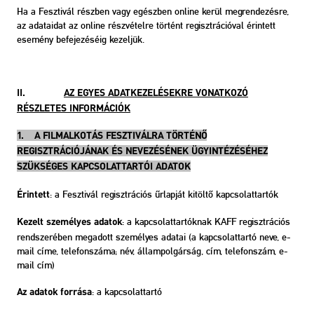
Ha a Fesztivál részben vagy egészben online kerül megrendezésre,
az adataidat az online részvételre történt regisztrációval érintett
esemény befejezéséig kezeljük.
II.
AZ EGYES ADATKEZELÉSEKRE VONATKOZÓ
RÉSZLETES INFORMÁCIÓK
1.
A FILMALKOTÁS FESZTIVÁLRA TÖRTÉNŐ
REGISZTRÁCIÓJÁNAK ÉS NEVEZÉSÉNEK ÜGYINTÉZÉSÉHEZ
SZÜKSÉGES KAPCSOLATTARTÓI ADATOK
: a Fesztivál regisztrációs űrlapját kitöltő kapcsolattartók
Érintett
: a kapcsolattartóknak KAFF regisztrációs
Kezelt személyes adatok
rendszerében megadott személyes adatai (a kapcsolattartó neve, e-
mail címe, telefonszáma; név, állampolgárság, cím, telefonszám, e-
mail cím)
: a kapcsolattartó
Az adatok forrása