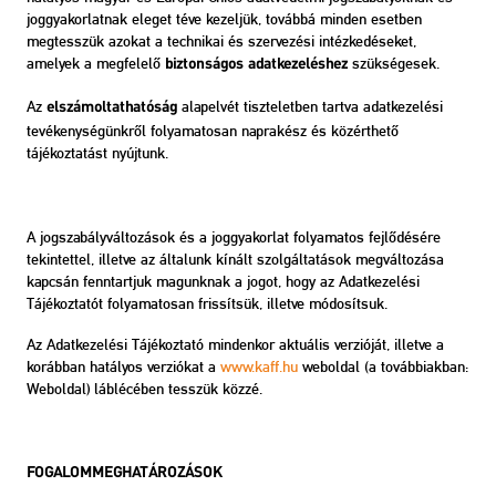
joggyakorlatnak eleget téve kezeljük, továbbá minden esetben
megtesszük azokat a technikai és szervezési intézkedéseket,
amelyek a megfelelő
szükségesek.
biztonságos adatkezeléshez
Az
alapelvét tiszteletben tartva adatkezelési
elszámoltathatóság
tevékenységünkről folyamatosan naprakész és közérthető
tájékoztatást nyújtunk.
A jogszabályváltozások és a joggyakorlat folyamatos fejlődésére
tekintettel, illetve az általunk kínált szolgáltatások megváltozása
kapcsán fenntartjuk magunknak a jogot, hogy az Adatkezelési
Tájékoztatót folyamatosan frissítsük, illetve módosítsuk.
Az Adatkezelési Tájékoztató mindenkor aktuális verzióját, illetve a
korábban hatályos verziókat a
www.kaff.hu
weboldal (a továbbiakban:
Weboldal) láblécében tesszük közzé.
FOGALOMMEGHATÁROZÁSOK