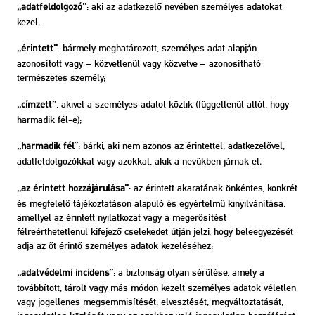
: aki az adatkezelő nevében személyes adatokat
„adatfeldolgozó”
kezel;
: bármely meghatározott, személyes adat alapján
„érintett”
azonosított vagy – közvetlenül vagy közvetve – azonosítható
természetes személy;
: akivel a személyes adatot közlik (függetlenül attól, hogy
„címzett”
harmadik fél-e);
: bárki, aki nem azonos az érintettel, adatkezelővel,
„harmadik fél”
adatfeldolgozókkal vagy azokkal, akik a nevükben járnak el;
: az érintett akaratának önkéntes, konkrét
„az érintett hozzájárulása”
és megfelelő tájékoztatáson alapuló és egyértelmű kinyilvánítása,
amellyel az érintett nyilatkozat vagy a megerősítést
félreérthetetlenül kifejező cselekedet útján jelzi, hogy beleegyezését
adja az őt érintő személyes adatok kezeléséhez;
: a biztonság olyan sérülése, amely a
„adatvédelmi incidens”
továbbított, tárolt vagy más módon kezelt személyes adatok véletlen
vagy jogellenes megsemmisítését, elvesztését, megváltoztatását,