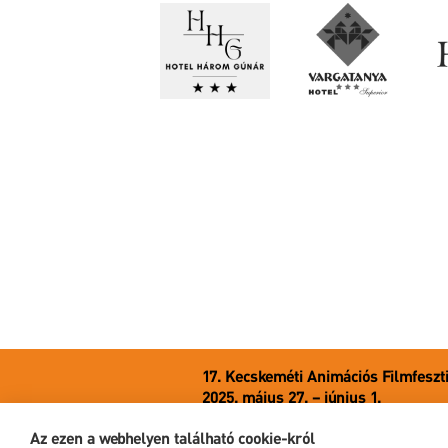
17. Kecskeméti Animációs Filmfeszt
2025. május 27. – június 1.
6000 Kecskemét, Liszt Ferenc u. 21.
Az ezen a webhelyen található cookie-król