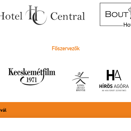
Főszervezők
ivál