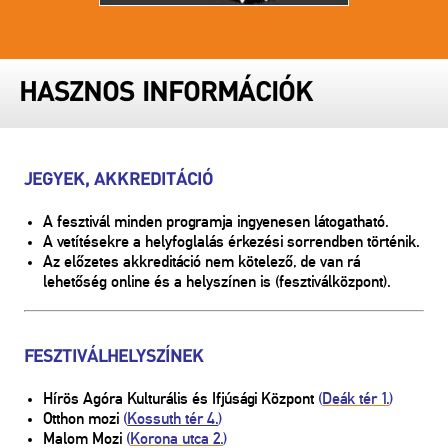
HASZNOS INFORMÁCIÓK
JEGYEK, AKKREDITÁCIÓ
A fesztivál minden programja ingyenesen látogatható.
A vetítésekre a helyfoglalás érkezési sorrendben történik.
Az előzetes akkreditáció nem kötelező, de van rá
lehetőség
online
és a helyszínen is (fesztiválközpont).
FESZTIVÁLHELYSZÍNEK
Hírös Agóra Kulturális és Ifjúsági Központ
(
Deák tér 1.
)
Otthon mozi
(
Kossuth tér 4.
)
Malom Mozi
(
Korona utca 2.
)