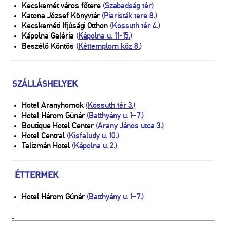
Kecskemét város főtere
(
Szabadság tér
)
Katona József Könyvtár
(
Piaristák tere 8.
)
Kecskeméti Ifjúsági Otthon
(
Kossuth tér 4.
)
Kápolna Galéria
(
Kápolna u. 11-15
.
)
Beszélő Köntös
(
Kéttemplom köz 8.
)
SZÁLLÁSHELYEK
Hotel Aranyhomok
(
Kossuth tér 3.
)
Hotel Három Gúnár
(
Batthyány u. 1–7.
)
Boutique Hotel Center
(
Arany János utca 3.
)
Hotel Central
(
Kisfaludy u. 10.
)
Talizmán Hotel
(
Kápolna u. 2.
)
ÉTTERMEK
Hotel Három Gúnár
(
Batthyány u. 1–7.
)