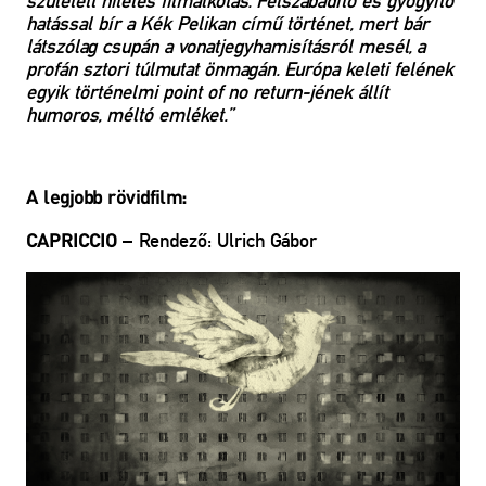
született hiteles filmalkotás. Felszabadító és gyógyító
hatással bír a Kék Pelikan című történet, mert bár
látszólag csupán a vonatjegyhamisításról mesél, a
profán sztori túlmutat önmagán. Európa keleti felének
egyik történelmi point of no return-jének állít
humoros, méltó emléket.”
A legjobb rövidfilm:
– Rendező: Ulrich Gábor
CAPRICCIO