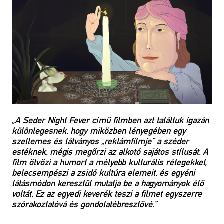
„A Seder Night Fever című filmben azt találtuk igazán
különlegesnek, hogy miközben lényegében egy
szellemes és látványos „reklámfilmje” a széder
estéknek, mégis megőrzi az alkotó sajátos stílusát. A
film ötvözi a humort a mélyebb kulturális rétegekkel,
belecsempészi a zsidó kultúra elemeit, és egyéni
látásmódon keresztül mutatja be a hagyományok élő
voltát. Ez az egyedi keverék teszi a filmet egyszerre
szórakoztatóvá és gondolatébresztővé.”