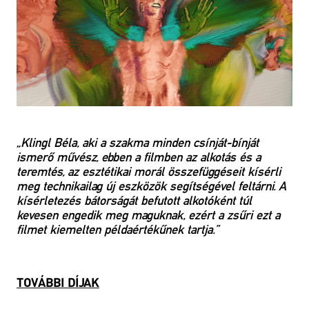
„Klingl Béla, aki a szakma minden csínját-bínját
ismerő művész, ebben a filmben az alkotás és a
teremtés, az esztétikai morál összefüggéseit kísérli
meg technikailag új eszközök segítségével feltárni. A
kísérletezés bátorságát befutott alkotóként túl
kevesen engedik meg maguknak, ezért a zsűri ezt a
filmet kiemelten példaértékűnek tartja.”
TOVÁBBI DÍJAK