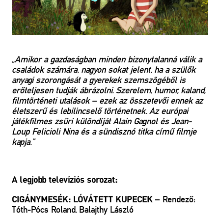
„Amikor a gazdaságban minden bizonytalanná válik a
családok számára, nagyon sokat jelent, ha a szülők
anyagi szorongását a gyerekek szemszögéből is
erőteljesen tudják ábrázolni. Szerelem, humor, kaland,
filmtörténeti utalások – ezek az összetevői ennek az
életszerű és lebilincselő történetnek. Az európai
játékfilmes zsűri különdíját Alain Gagnol és Jean-
Loup Felicioli Nina és a sündisznó titka című filmje
kapja.”
A legjobb televíziós sorozat:
– Rendező:
CIGÁNYMESÉK: LÓVÁTETT KUPECEK
Tóth-Pócs Roland, Balajthy László