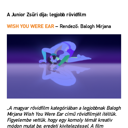
A Junior Zsűri díja: l
egjobb rövidfilm
– Rendező: Balogh Mirjana
WISH YOU WERE EAR
„A magyar rövidfilm kategóriában a legjobbnak Balogh
Mirjana Wish You Were Ear című rövidfilmjét ítéltük.
Figyelembe vettük, hogy egy komoly témát kreatív
módon mutat be, eredeti kivitelezéssel. A film