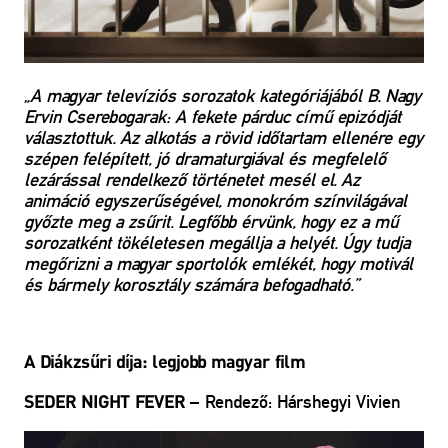
„A magyar televíziós sorozatok kategóriájából B. Nagy
Ervin Cserebogarak: A fekete párduc című epizódját
választottuk. Az alkotás a rövid időtartam ellenére egy
szépen felépített, jó dramaturgiával és megfelelő
lezárással rendelkező történetet mesél el. Az
animáció egyszerűségével, monokróm színvilágával
győzte meg a zsűrit. Legfőbb érvünk, hogy ez a mű
sorozatként tökéletesen megállja a helyét. Úgy tudja
megőrizni a magyar sportolók emlékét, hogy motivál
és bármely korosztály számára befogadható.”
A Diákzsűri díja: legjobb magyar film
– Rendező: Hárshegyi Vivien
SEDER NIGHT FEVER