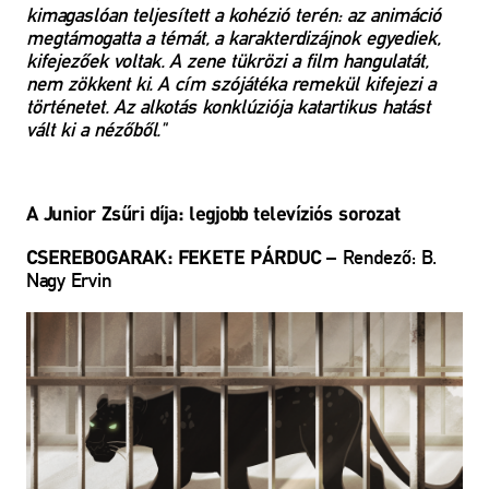
kimagaslóan teljesített a kohézió terén: az animáció
megtámogatta a témát, a karakterdizájnok egyediek,
kifejezőek voltak. A zene tükrözi a film hangulatát,
nem zökkent ki. A cím szójátéka remekül kifejezi a
történetet. Az alkotás konklúziója katartikus hatást
vált ki a nézőből."
A Junior Zsűri díja: l
egjobb televíziós sorozat
– Rendező: B.
CSEREBOGARAK: FEKETE PÁRDUC
Nagy Ervin