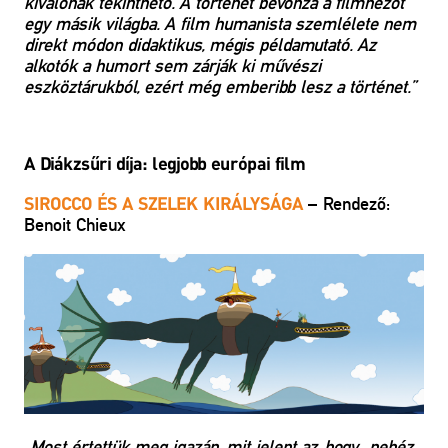
kiválónak tekinthető. A történet bevonza a filmnézőt
egy másik világba. A film humanista szemlélete nem
direkt módon didaktikus, mégis példamutató. Az
alkotók a humort sem zárják ki művészi
eszköztárukból, ezért még emberibb lesz a történet.”
A Diákzsűri díja: legjobb európai film
– Rendező:
SIROCCO ÉS A SZELEK KIRÁLYSÁGA
Benoit Chieux
„Most értettük meg igazán, mit jelent az, hogy „nehéz