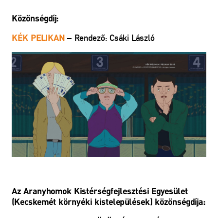
Közönségdíj:
– Rendező: Csáki László
KÉK PELIKAN
Az Aranyhomok Kistérségfejlesztési Egyesület
(Kecskemét környéki kistelepülések) közönségdíja: