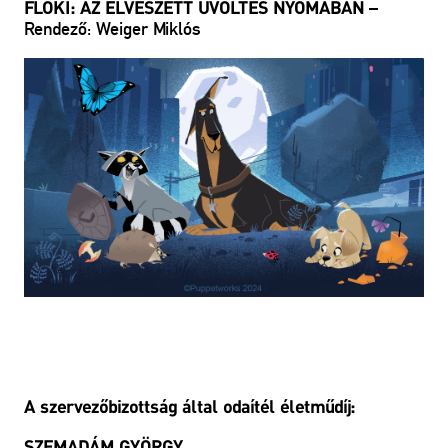
–
FLOKI: AZ ELVESZETT ÜVÖLTÉS NYOMÁBAN
Rendező: Weiger Miklós
A szervezőbizottság által odaítél életműdíj:
SZEMADÁM GYÖRGY