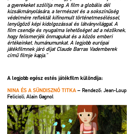
a gyerekeket szólítja meg. A film a globális dél
kizsákmányolására, a természet és a sokszínűség
védelmére reflektál kifinomult történetmeséléssel,
lenyűgöző képi kidolgozással és látványvilággal. A
film csendje és nyugalma lehetőséget ad a nézőknek,
hogy felismerjék önmagukat és a közös emberi
értékeinket, humánumunkat. A legjobb európai
játékfilmnek járó díjat Claude Barras Vademberek
című filmje kapja.”
A legjobb egész estés játékfilm különdíja:
– Rendező: Jean-Loup
NINA ÉS A SÜNDISZNÓ TITKA
Felicioli, Alain Gagnol