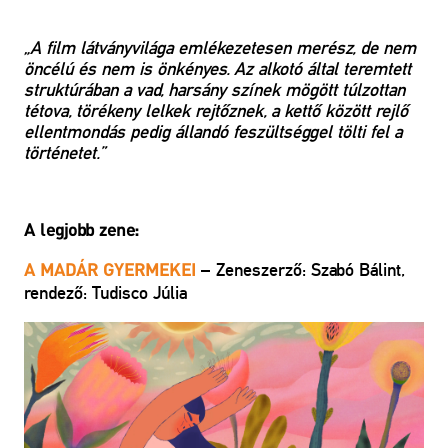
„A film látványvilága emlékezetesen merész, de nem
öncélú és nem is önkényes. Az alkotó által teremtett
struktúrában a vad, harsány színek mögött túlzottan
tétova, törékeny lelkek rejtőznek, a kettő között rejlő
ellentmondás pedig állandó feszültséggel tölti fel a
történetet.”
A legjobb zene:
– Zeneszerző: Szabó Bálint,
A MADÁR GYERMEKEI
rendező:
Tudisco Júlia