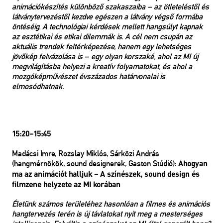
animációkészítés különböző szakaszaiba – az ötleteléstől és
látványtervezéstől kezdve egészen a látvány végső formába
öntéséig. A technológiai kérdések mellett hangsúlyt kapnak
az esztétikai és etikai dilemmák is. A cél nem csupán az
aktuális trendek feltérképezése, hanem egy lehetséges
jövőkép felvázolása is – egy olyan korszaké, ahol az MI új
megvilágításba helyezi a kreatív folyamatokat, és ahol a
mozgóképművészet évszázados határvonalai is
elmosódhatnak.
15:20–15:45
Madácsi Imre, Rozslay Miklós, Sárközi András
(hangmérnökök, sound designerek, Gaston Stúdió):
Ahogyan
ma az animációt halljuk – A színészek, sound design és
filmzene helyzete az MI korában
Életünk számos területéhez hasonlóan a filmes és animációs
hangtervezés terén is új távlatokat nyit meg a mesterséges