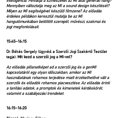
intelligencia. Felváltja a színészeket az MI által generált hang?
Mennyiben változtatja meg az MI a sound design készítését?
Milyen az MI segítségével készülő filmzene? Az előadás
érdekes példákon keresztül mutatja be az MI
hangutómunkában betöltött szerepét, művészi, szakmai és
jogi megfontolásait.
15:45–16:15
Dr. Békés Gergely (ügyvéd, a Szerzői Jogi Szakértő Testület
tagja):
Mit kezd a szerzői jog a MI-vel?
Az előadás pillanatképet ad a szerzői jog és a genMI
kapcsolatáról egy olyan időszakban, amikor az MI
használatának rohamos terjedése miatt érzékelhetővé vált a
szerzők és előadók rohamos piacvesztése. Az előadás érinti
a tanítási adatok, a promptok és kimenetek kérdéskörét,
valamint a szabályozási trendeket.
16:15–16:20