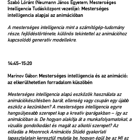
Szabó Lóránt (Neumann János Egyetem, Mesterséges
Intelligencia Tudásközpont vezetője):
Mesterséges
intelligencia alapjai az animációban
A mesterséges intelligencia mint a számítógép-tudomány
része, fejlődéstörténete, különös tekintettel az animációhoz
kapcsolódó generatív modellekre.
14:45–15:20
Marinov Gábor:
Mesterséges intelligencia és az animáció:
az elkerülhetetlen forradalom küszöbén
Mesterséges intelligencia alapú eszközök használata az
animációkészítésben: barát, ellenség vagy csupán egy újabb
eszköz a kezünkben? A mesterséges intelligencia egyre
hangsúlyosabb szerepet kap a kreatív iparágakban – így az
animációban is. De hogyan alakítja át a munkafolyamatokat, a
vizuális gondolkodást és magát az alkotói szerepet? Az
előadás a Moonrock Animációs Stúdió gyakorlati
tapasztalatain keresztül mutatja be, hogyan épül be az MI az