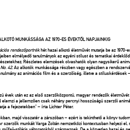
ALKOTÓ MUNKÁSSÁGA AZ 1970-ES ÉVEKTŐL NAPJAINKIG
ciós rendezőportrék
hét hazai alkotó életművét mutatja be az 1970-es
mjeiben elmélyedő tanulmányok az egyéni stílust és tematikai érdeklő
sművészetekhez. Részletes elemzések olvashatók olyan nagysikerű anim
No. 42
. Az alkotók munkássága részben vagy egészben a rendszervált
nulmány az animációs film és a szerzőiség, illetve a stíluskérdések –
zú évek után ez az első szerzőközpontú, magyar rendezők életművét 
 elemzi a jellemzően csak néhány percnyi hosszúságú szerzői animác
a a fejezetekben” – írta Lichter Péter.
kban, majd visszatér a zárszóban – ezért is tekinthető a könyv tud
r szerzők munkáit Varga Zoltán nemzetközi kontextusban helyezi el, r
 műfaji-stiláris változatokból származnak. De a közvetlen hazai és 