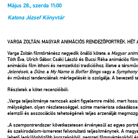
Május 28., szerda 11:00
Katona József Könyvtár
VARGA ZOLTÁN: MAGYAR ANIMÁCIÓS RENDEZŐPORTRÉK. HÉT 
Varga Zoltán filmtörténész negyedik önálló kötete, a
Magyar animá
Tóth Éva, Ulrich Gábor, Csáki László és Bucsi Réka animációs fil
animációs film itthoni és nemzetközi tradícióihoz, illetve a tár
Jelenések
, a
Dűne
, a
My Name is Boffer Bings
vagy a
Symphony 
év művészi tendenciáinak mérlegelését is szolgálja. A bevezető ta
Részletek a kötet recenzióiból:
„Varga teljesítménye nemcsak azért figyelemre méltó, mert hoss
mélységben, olyan részletességgel, szinte manierista odaadással
elemzői és asszociációs tehetségének teljes arzenálját megmozgatj
„A szempontrendszer következetesen érvényesül az egyes portré
és szakirodalom-ismeretet felvonultató teljesítménynek. A magya
lehető legkülönbözőbb korszakokból, nemzeti filmgyártásokból és