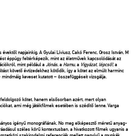
 évektől napjainkig. A Gyulai Líviusz, Cakó Ferenc, Orosz István, M
dést éppúgy feltérképezik, mint az életművek kapcsolódását az
ációkról, mint például a
Jónás
, a
Hamu
, a
Vigyázat, lépcső!
, a
ást követő évtizedekhez kötődik, így a kötet az elmúlt harminc
 mindmáig keveset kutatott – összefüggéseit vizsgálja.
feldolgozó kötet, hanem elsősorban azért, mert olyan
iókat, ami még játékfilmek esetében is szédítő lenne. Varga
ományos igényű monográfiának. No meg elképesztő méretű anyag-
áadásul széles körű kontextusban, a hivatkozott filmek ugyanis a
nemzetközi szakirodalmi referenciák mellett nagyívű a munkák