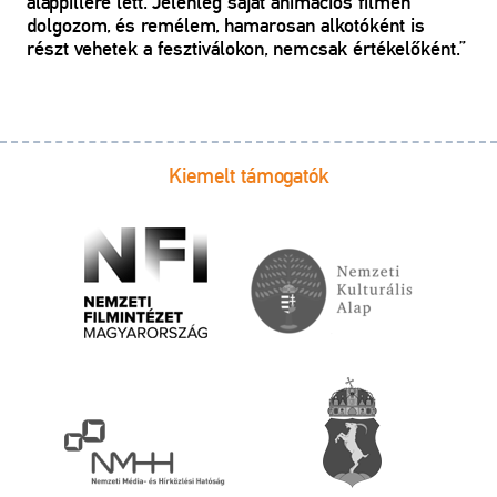
alappillére lett. Jelenleg saját animációs filmen
dolgozom, és remélem, hamarosan alkotóként is
részt vehetek a fesztiválokon, nemcsak értékelőként.”
Kiemelt támogatók