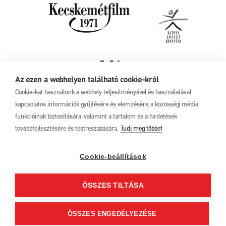
Az ezen a webhelyen található cookie-król
Cookie-kat használunk a webhely teljesítményével és használatával
kapcsolatos információk gyűjtésére és elemzésére, a közösségi média
funkcióinak biztosítására, valamint a tartalom és a hirdetések
továbbfejlesztésére és testreszabására.
Tudj meg többet
Adatkezelési tájékoztató
17. Kecskeméti
Animációs
Filmfesztivál
Cookie-beállítások
2025. május 27. –
június 1.
ÖSSZES TILTÁSA
6000 Kecskemét, Liszt
Ferenc u. 21.
+36 76 481 788
ÖSSZES ENGEDÉLYEZÉSE
kaff@kecskemetfilm.hu