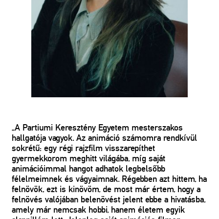
„A Partiumi Keresztény Egyetem mesterszakos
hallgatója vagyok. Az animáció számomra rendkívül
sokrétű: egy régi rajzfilm visszarepíthet
gyermekkorom meghitt világába, míg saját
animációimmal hangot adhatok legbelsőbb
félelmeimnek és vágyaimnak. Régebben azt hittem, ha
felnövök, ezt is kinövöm, de most már értem, hogy a
felnövés valójában belenövést jelent ebbe a hivatásba,
amely már nemcsak hobbi, hanem életem egyik