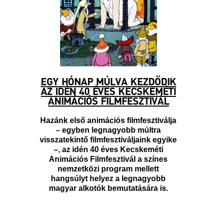
EGY HÓNAP MÚLVA KEZDŐDIK
AZ IDÉN 40 ÉVES KECSKEMÉTI
ANIMÁCIÓS FILMFESZTIVÁL
Hazánk első animációs filmfesztiválja
– egyben legnagyobb múltra
visszatekintő filmfesztiváljaink egyike
–, az idén 40 éves Kecskeméti
Animációs Filmfesztivál a színes
nemzetközi program mellett
hangsúlyt helyez a legnagyobb
magyar alkotók bemutatására is.