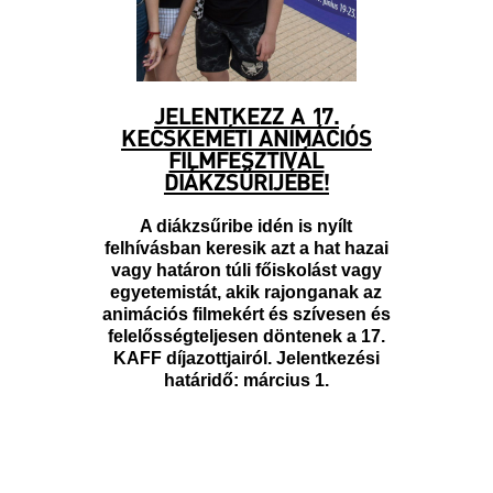
JELENTKEZZ A 17.
KECSKEMÉTI ANIMÁCIÓS
FILMFESZTIVÁL
DIÁKZSŰRIJÉBE!
A diákzsűribe idén is nyílt
felhívásban keresik azt a hat hazai
vagy határon túli főiskolást vagy
egyetemistát, akik rajonganak az
animációs filmekért és szívesen és
felelősségteljesen döntenek a 17.
KAFF díjazottjairól. Jelentkezési
határidő: március 1.