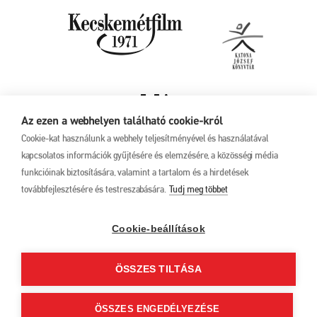
Az ezen a webhelyen található cookie-król
Cookie-kat használunk a webhely teljesítményével és használatával
kapcsolatos információk gyűjtésére és elemzésére, a közösségi média
funkcióinak biztosítására, valamint a tartalom és a hirdetések
továbbfejlesztésére és testreszabására.
Tudj meg többet
Adatkezelési tájékoztató
17. Kecskeméti
Animációs
Filmfesztivál
Cookie-beállítások
2025. május 27. –
június 1.
ÖSSZES TILTÁSA
6000 Kecskemét, Liszt
Ferenc u. 21.
+36 76 481 788
ÖSSZES ENGEDÉLYEZÉSE