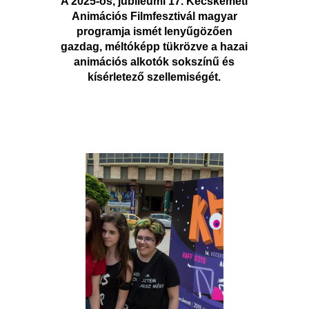
A 2025-ös, jubileumi 17. Kecskeméti
Animációs Filmfesztivál magyar
programja ismét lenyűgözően
gazdag, méltóképp tükrözve a hazai
animációs alkotók sokszínű és
kísérletező szellemiségét.