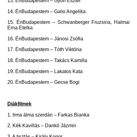
13. ÉnBudapestem – Győri Eszter
14. ÉnBudapestem – Galsi Angelika
15. ÉnBudapestem – Schwanberger Fruzsina, Halmai
Erna Etelka
16. ÉnBudapestem – Jánosi Zsófia
17. ÉnBudapestem – Tóth Viktória
18. ÉnBudapestem – Takács Kamilla
19. ÉnBudapestem – Lakatos Kata
20. ÉnBudapestem – Gecse Bogi
Diákfilmek
1. Irma álma szerdán – Farkas Bianka
2. Kék Kavillás – Dankó Jázmin
3. A tisztás – Király Konor