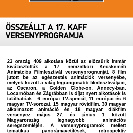
ÖSSZEÁLLT A 17. KAFF
VERSENYPROGRAMJA
23 ország 409 alkotása közül az előzsűrik immár
kiválasztották a 17. nemzetközi Kecskeméti
Animációs Filmfesztivál versenyprogramját.
8 film
jutott be az egészestés animációk versenyébe,
melyek között
a világ legrangosabb filmfesztiváljain,
az Oscaron, a Golden Globe-on, Annecy-ban,
Locarnóban és Zágrábban is díjat nyert
alkotások is
találhatóak.
6 európai TV-speciál, 11 európai és 6
magyar TV-sorozat, 15 magyar rövidfilm, 30 magyar
alkalmazott animáció és 18 magyar diákfilm
versenyez május 27. és június 1. között
Magyarország legnagyobb animációs
seregszemléjén. A versenyprogramok mellett
tematikus panorámavetítések, retrospektív