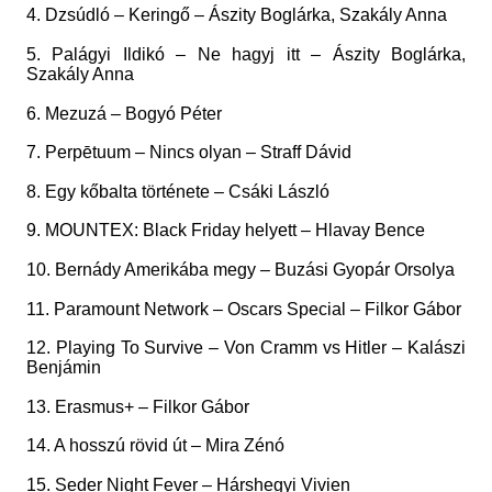
4. Dzsúdló – Keringő – Ászity Boglárka, Szakály Anna
5. Palágyi Ildikó – Ne hagyj itt – Ászity Boglárka,
Szakály Anna
6. Mezuzá – Bogyó Péter
7. Perpētuum – Nincs olyan – Straff Dávid
8. Egy kőbalta története – Csáki László
9. MOUNTEX: Black Friday helyett – Hlavay Bence
10. Bernády Amerikába megy – Buzási Gyopár Orsolya
11. Paramount Network – Oscars Special – Filkor Gábor
12. Playing To Survive – Von Cramm vs Hitler – Kalászi
Benjámin
13. Erasmus+ – Filkor Gábor
14. A hosszú rövid út – Mira Zénó
15. Seder Night Fever – Hárshegyi Vivien