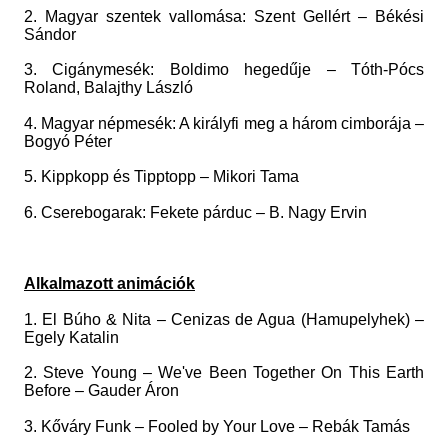
2. Magyar szentek vallomása: Szent Gellért – Békési
Sándor
3. Cigánymesék: Boldimo hegedűje – Tóth-Pócs
Roland, Balajthy László
4. Magyar népmesék: A királyfi meg a három cimborája –
Bogyó Péter
5. Kippkopp és Tipptopp – Mikori Tama
6. Cserebogarak: Fekete párduc – B. Nagy Ervin
Alkalmazott animációk
1. El Búho & Nita – Cenizas de Agua (Hamupelyhek) –
Egely Katalin
2. Steve Young – We've Been Together On This Earth
Before – Gauder Áron
3. Kőváry Funk – Fooled by Your Love – Rebák Tamás