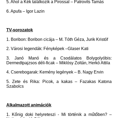
5. Ahol a Kék találkozik a Pirossal – Patrovits Tamás
6. Apufa – Igor Lazin
TV-sorozatok
1. Boribon: Boribon cicája – M. Tóth Géza, Jurik Kristóf
2. Városi legendák: Fényképek –Glaser Kati
3. Janó Manó és a Csodálatos Bolygolyóbis:
Dermedtpajzsos déli-ficak – Miklósy Zoltán, Herkó Attila
4. Cserebogarak: Kemény legények – B. Nagy Ervin
5. Zete és Rika: Picok, a kakas – Fazakas Katona
Szabolcs
Alkalmazott animációk
1. Kőnig doki helyreteszi - Mi történik a műtőben? –