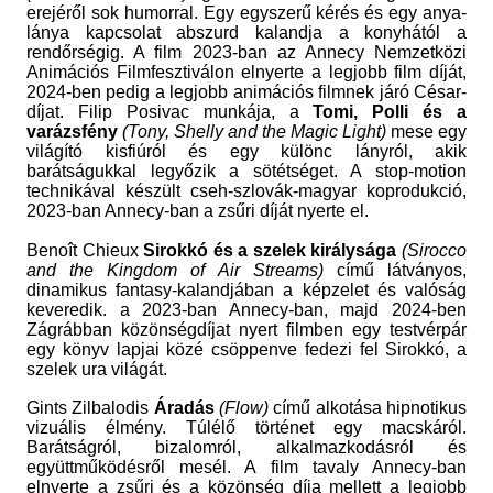
erejéről sok humorral.
Egy egyszerű kérés és egy anya-
lánya kapcsolat abszurd kalandja a konyhától a
rendőrségig. A film 2023-ban az Annecy Nemzetközi
Animációs Filmfesztiválon elnyerte a legjobb film díját,
2024-ben pedig a legjobb animációs filmnek járó César-
díjat. Filip Posivac munkája, a
Tomi, Polli és a
varázsfény
(Tony, Shelly and the Magic Light)
mese egy
világító kisfiúról és egy különc lányról, akik
barátságukkal legyőzik a sötétséget. A stop-motion
technikával készült cseh-szlovák-magyar koprodukció,
2023-ban Annecy-ban a zsűri díját nyerte el.
Benoît Chieux
Sirokkó és a szelek királysága
(Sirocco
and the Kingdom of Air Streams)
című
látványos,
dinamikus fantasy-kalandjában
a
képzelet és valóság
keveredik. a 2023-ban Annecy-ban, majd 2024-ben
Zágrábban közönségdíjat nyert filmben egy testvérpár
egy könyv lapjai közé csöppenve fedezi fel Sirokkó, a
szelek ura világát.
Gints Zilbalodis
Áradás
(Flow)
című alkotása
hipnotikus
vizuális élmény. Túlélő történet egy macskáról.
Barátságról, bizalomról, alkalmazkodásról és
együttműködésről mesél. A film tavaly Annecy-ban
elnyerte a zsűri és a közönség díja mellett a legjobb