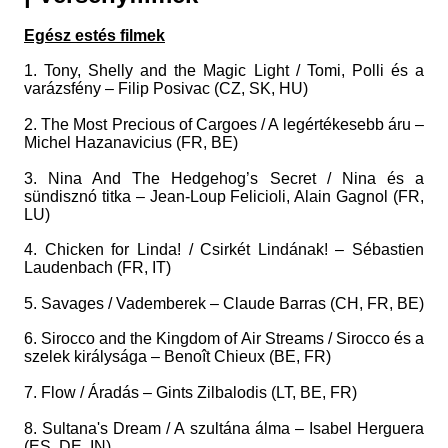
Egész estés filmek
1. Tony, Shelly and the Magic Light / Tomi, Polli és a
varázsfény – Filip Posivac (CZ, SK, HU)
2. The Most Precious of Cargoes / A legértékesebb áru –
Michel Hazanavicius (FR, BE)
3. Nina And The Hedgehog’s Secret / Nina és a
sündisznó titka – Jean-Loup Felicioli, Alain Gagnol (FR,
LU)
4. Chicken for Linda! / Csirkét Lindának! – Sébastien
Laudenbach (FR, IT)
5. Savages / Vademberek – Claude Barras (CH, FR, BE)
6. Sirocco and the Kingdom of Air Streams / Sirocco és a
szelek királysága – Benoît Chieux (BE, FR)
7. Flow / Áradás – Gints Zilbalodis (LT, BE, FR)
8. Sultana's Dream / A szultána álma – Isabel Herguera
(ES, DE, IN)