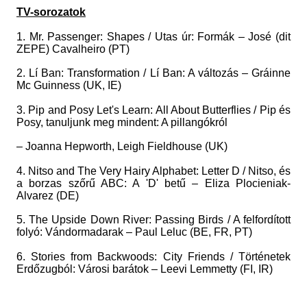
TV-sorozatok
1. Mr. Passenger: Shapes / Utas úr: Formák – José (dit
ZEPE) Cavalheiro (PT)
2. Lí Ban: Transformation / Lí Ban: A változás – Gráinne
Mc Guinness (UK, IE)
3. Pip and Posy Let's Learn: All About Butterflies / Pip és
Posy, tanuljunk meg mindent: A pillangókról
– Joanna Hepworth, Leigh Fieldhouse (UK)
4. Nitso and The Very Hairy Alphabet: Letter D / Nitso, és
a borzas szőrű ABC: A 'D' betű – Eliza Plocieniak-
Alvarez (DE)
5. The Upside Down River: Passing Birds / A felfordított
folyó: Vándormadarak – Paul Leluc (BE, FR, PT)
6. Stories from Backwoods: City Friends / Történetek
Erdőzugból: Városi barátok – Leevi Lemmetty (FI, IR)