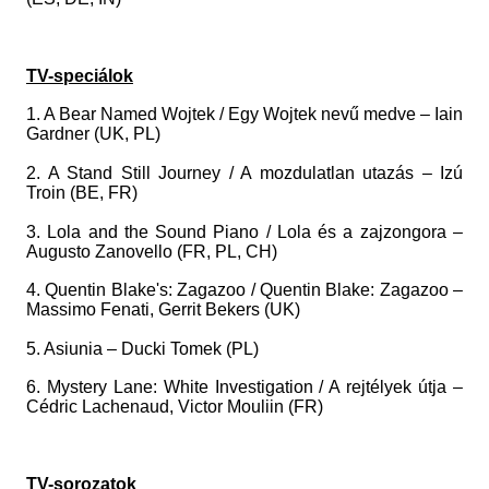
TV-speciálok
1. A Bear Named Wojtek / Egy Wojtek nevű medve – Iain
Gardner (UK, PL)
2. A Stand Still Journey / A mozdulatlan utazás – Izú
Troin (BE, FR)
3. Lola and the Sound Piano / Lola és a zajzongora –
Augusto Zanovello (FR, PL, CH)
4. Quentin Blake's: Zagazoo / Quentin Blake: Zagazoo –
Massimo Fenati, Gerrit Bekers (UK)
5. Asiunia – Ducki Tomek (PL)
6. Mystery Lane: White Investigation / A rejtélyek útja –
Cédric Lachenaud, Victor Mouliin (FR)
TV-sorozatok