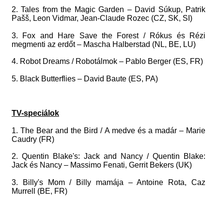
2. Tales from the Magic Garden – David Súkup, Patrik
Pašš, Leon Vidmar, Jean-Claude Rozec (CZ, SK, SI)
3. Fox and Hare Save the Forest / Rókus és Rézi
megmenti az erdőt – Mascha Halberstad (NL, BE, LU)
4. Robot Dreams / Robotálmok – Pablo Berger (ES, FR)
5. Black Butterflies – David Baute (ES, PA)
TV-speciálok
1. The Bear and the Bird / A medve és a madár – Marie
Caudry (FR)
2. Quentin Blake's: Jack and Nancy / Quentin Blake:
Jack és Nancy – Massimo Fenati, Gerrit Bekers (UK)
3. Billy's Mom / Billy mamája – Antoine Rota, Caz
Murrell (BE, FR)