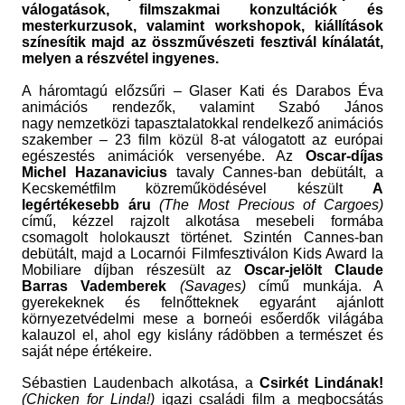
válogatások, filmszakmai konzultációk és
mesterkurzusok, valamint workshopok, kiállítások
színesítik majd az összművészeti fesztivál kínálatát,
melyen a részvétel ingyenes.
A háromtagú előzsűri – Glaser Kati és Darabos Éva
animációs rendezők, valamint Szabó János
nagy nemzetközi tapasztalatokkal rendelkező animációs
szakember – 23 film közül 8-at válogatott az európai
egészestés animációk versenyébe. Az
Oscar-díjas
Michel Hazanavicius
tavaly Cannes-ban debütált, a
Kecskemétfilm közreműködésével készült
A
legértékesebb áru
(The Most Precious of Cargoes)
című, kézzel rajzolt alkotása mesebeli formába
csomagolt holokauszt történet. Szintén Cannes-ban
debütált, majd a Locarnói Filmfesztiválon Kids Award la
Mobiliare díjban részesült az
Oscar-jelölt Claude
Barras Vademberek
(Savages)
című munkája. A
gyerekeknek és felnőtteknek egyaránt ajánlott
környezetvédelmi mese a borneói esőerdők világába
kalauzol el, ahol egy kislány rádöbben a természet és
saját népe értékeire.
Sébastien Laudenbach alkotása, a
Csirkét Lindának!
(Chicken for Linda!)
igazi családi film a megbocsátás