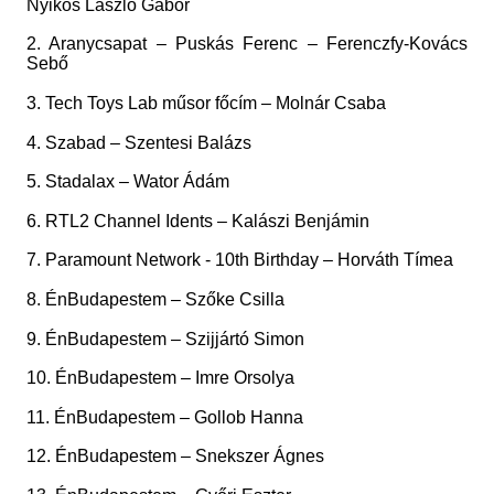
Nyikos László Gábor
2. Aranycsapat – Puskás Ferenc – Ferenczfy-Kovács
Sebő
3. Tech Toys Lab műsor főcím – Molnár Csaba
4. Szabad – Szentesi Balázs
5. Stadalax – Wator Ádám
6. RTL2 Channel Idents – Kalászi Benjámin
7. Paramount Network - 10th Birthday – Horváth Tímea
8. ÉnBudapestem – Szőke Csilla
9. ÉnBudapestem – Szijjártó Simon
10. ÉnBudapestem – Imre Orsolya
11. ÉnBudapestem – Gollob Hanna
12. ÉnBudapestem – Snekszer Ágnes