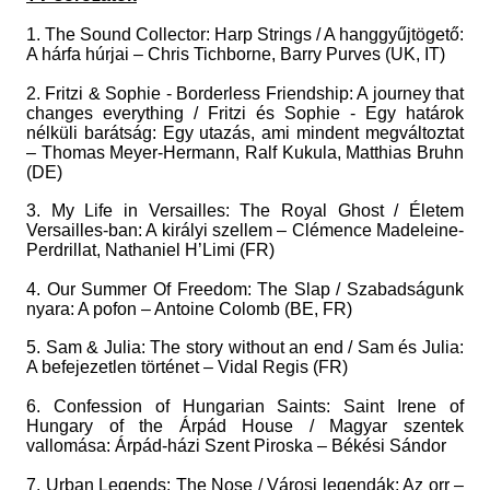
1. The Sound Collector: Harp Strings / A hanggyűjtögető:
A hárfa húrjai – Chris Tichborne, Barry Purves (UK, IT)
2. Fritzi & Sophie - Borderless Friendship: A journey that
changes everything / Fritzi és Sophie - Egy határok
nélküli barátság: Egy utazás, ami mindent megváltoztat
– Thomas Meyer-Hermann, Ralf Kukula, Matthias Bruhn
(DE)
3. My Life in Versailles: The Royal Ghost / Életem
Versailles-ban: A királyi szellem – Clémence Madeleine-
Perdrillat, Nathaniel H’Limi (FR)
4. Our Summer Of Freedom: The Slap / Szabadságunk
nyara: A pofon – Antoine Colomb (BE, FR)
5. Sam & Julia: The story without an end / Sam és Julia:
A befejezetlen történet – Vidal Regis (FR)
6. Confession of Hungarian Saints: Saint Irene of
Hungary of the Árpád House / Magyar szentek
vallomása: Árpád-házi Szent Piroska – Békési Sándor
7. Urban Legends: The Nose / Városi legendák: Az orr –