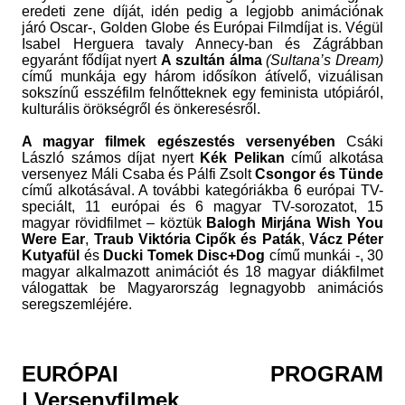
eredeti zene díját, idén pedig a legjobb animációnak
járó Oscar-, Golden Globe és Európai Filmdíjat is. Végül
Isabel Herguera tavaly Annecy-ban és Zágrábban
egyaránt fődíjat nyert
A
szultán álma
(Sultana’s Dream)
című munkája
egy három idősíkon átívelő, vizuálisan
sokszínű esszéfilm felnőtteknek egy feminista utópiáról,
kulturális örökségről és önkeresésről.
A magyar filmek egészestés versenyében
Csáki
László számos díjat nyert
Kék Pelikan
című alkotása
versenyez Máli Csaba és Pálfi Zsolt
Csongor és Tünde
című alkotásával. A további kategóriákba 6 európai TV-
speciált, 11 európai és 6 magyar TV-sorozatot, 15
magyar rövidfilmet – köztük
Balogh Mirjána Wish You
Were Ear
,
Traub Viktória Cipők és Paták
,
Vácz Péter
Kutyafül
és
Ducki Tomek Disc+Dog
című munkái -, 30
magyar alkalmazott animációt és 18 magyar diákfilmet
válogattak be Magyarország legnagyobb animációs
seregszemléjére.
EURÓPAI PROGRAM
|
Versenyfilmek