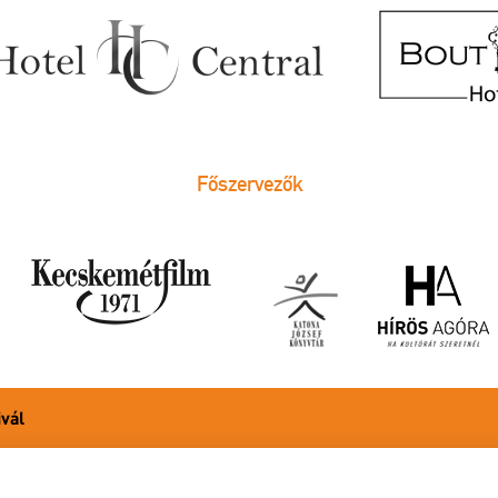
Főszervezők
ivál