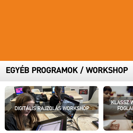
FESZTIVÁL STÁB
PARTNERFESZTIVÁLOK
ARCHÍVUM
EGYÉB PROGRAMOK
/
WORKSHOP
KLASSZ 
DIGITÁLIS RAJZOLÁS WORKSHOP
FOGLA