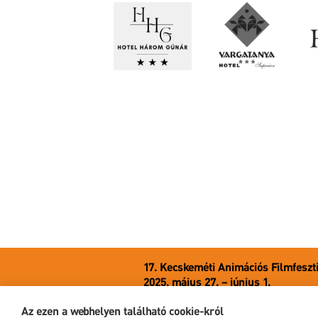
17. Kecskeméti Animációs Filmfeszt
2025. május 27. – június 1.
6000 Kecskemét, Liszt Ferenc u. 21.
Az ezen a webhelyen található cookie-król