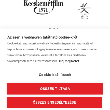
Az ezen a webhelyen található cookie-król
Cookie-kat használunk a webhely teljesítményével és használatával
kapcsolatos információk gyűjtésére és elemzésére, a közösségi média
funkcióinak biztosítására, valamint a tartalom és a hirdetések
továbbfejlesztésére és testreszabására.
Tudj meg többet
Adatkezelési tájékoztató
17. Kecskeméti
Animációs
Filmfesztivál
Cookie-beállítások
2025. május 27. –
június 1.
ÖSSZES TILTÁSA
6000 Kecskemét, Liszt
Ferenc u. 21.
+36 76 481 788
ÖSSZES ENGEDÉLYEZÉSE
kaff@kecskemetfilm.hu