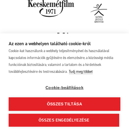
Az ezen a webhelyen található cookie-król
Cookie-kat használunk a webhely teljesítményével és használatával
kapcsolatos információk gyűjtésére és elemzésére, a közösségi média
funkcióinak biztosítására, valamint a tartalom és a hirdetések
továbbfejlesztésére és testreszabására.
Tudj meg többet
Adatkezelési tájékoztató
17. Kecskeméti
Animációs
Filmfesztivál
Cookie-beállítások
2025. május 27. –
június 1.
ÖSSZES TILTÁSA
6000 Kecskemét, Liszt
Ferenc u. 21.
+36 76 481 788
ÖSSZES ENGEDÉLYEZÉSE
kaff@kecskemetfilm.hu