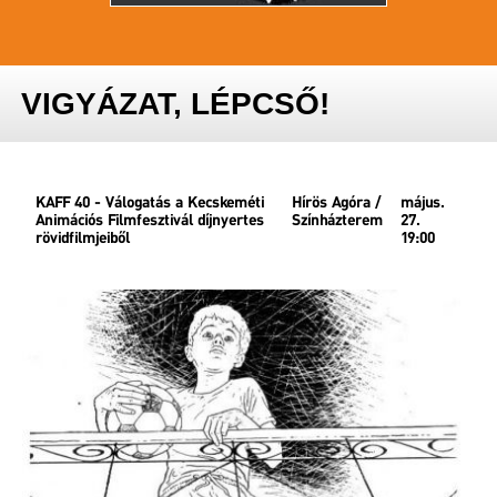
VIGYÁZAT, LÉPCSŐ!
KAFF 40 - Válogatás a Kecskeméti
Hírös Agóra /
május.
Animációs Filmfesztivál díjnyertes
Színházterem
27.
rövidfilmjeiből
19:00