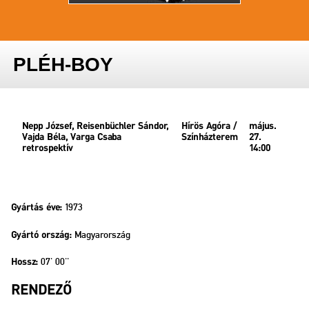
PLÉH-BOY
Nepp József, Reisenbüchler Sándor,
Hírös Agóra /
május.
Vajda Béla, Varga Csaba
Színházterem
27.
retrospektív
14:00
1973
Gyártás éve:
Magyarország
Gyártó ország:
07' 00''
Hossz:
RENDEZŐ