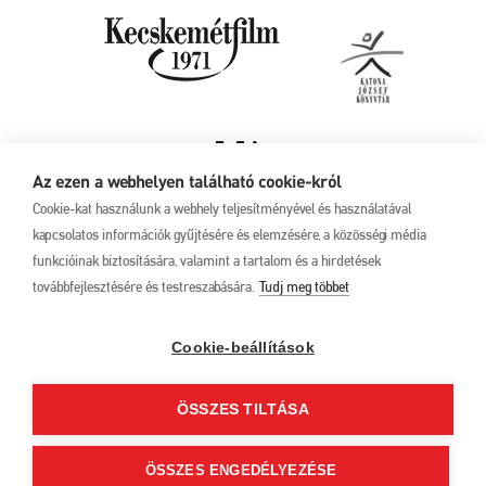
Az ezen a webhelyen található cookie-król
Cookie-kat használunk a webhely teljesítményével és használatával
kapcsolatos információk gyűjtésére és elemzésére, a közösségi média
funkcióinak biztosítására, valamint a tartalom és a hirdetések
továbbfejlesztésére és testreszabására.
Tudj meg többet
Adatkezelési tájékoztató
17. Kecskeméti
Animációs
Filmfesztivál
Cookie-beállítások
2025. május 27. –
június 1.
ÖSSZES TILTÁSA
6000 Kecskemét, Liszt
Ferenc u. 21.
+36 76 481 788
ÖSSZES ENGEDÉLYEZÉSE