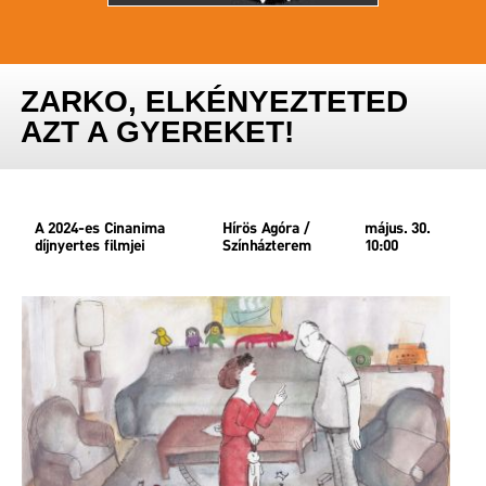
ZARKO, ELKÉNYEZTETED
AZT A GYEREKET!
A 2024-es Cinanima
Hírös Agóra /
május. 30.
díjnyertes filmjei
Színházterem
10:00