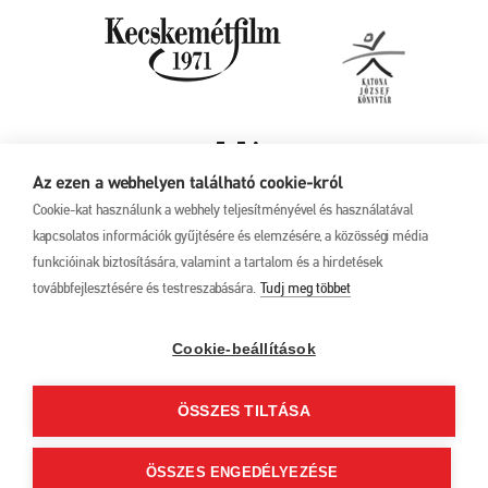
Az ezen a webhelyen található cookie-król
Cookie-kat használunk a webhely teljesítményével és használatával
kapcsolatos információk gyűjtésére és elemzésére, a közösségi média
funkcióinak biztosítására, valamint a tartalom és a hirdetések
továbbfejlesztésére és testreszabására.
Tudj meg többet
Adatkezelési tájékoztató
17. Kecskeméti
Animációs
Filmfesztivál
Cookie-beállítások
2025. május 27. –
június 1.
ÖSSZES TILTÁSA
6000 Kecskemét, Liszt
Ferenc u. 21.
+36 76 481 788
ÖSSZES ENGEDÉLYEZÉSE