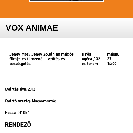
VOX ANIMAE
Jeney Mozi: Jeney Zoltán animációs
Hírös
május.
filmjei és filmzenéi – vetítés és
Agóra / 32-
27.
beszélgetés
es terem
14:00
2012
Gyártás éve:
Magyarország
Gyártó ország:
01' 05''
Hossz:
RENDEZŐ