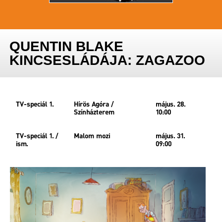
QUENTIN BLAKE
KINCSESLÁDÁJA: ZAGAZOO
TV-speciál 1.
Hírös Agóra /
május. 28.
Színházterem
10:00
TV-speciál 1. /
Malom mozi
május. 31.
ism.
09:00