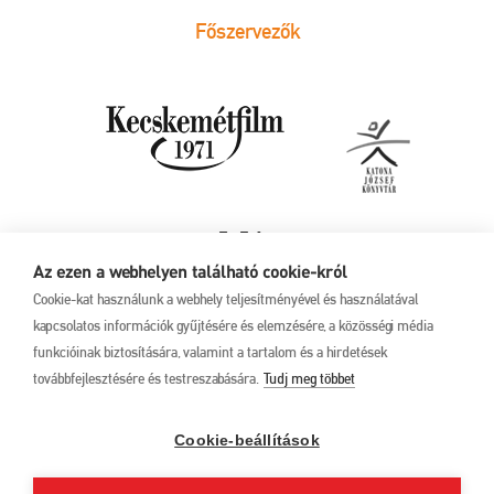
Főszervezők
Az ezen a webhelyen található cookie-król
Cookie-kat használunk a webhely teljesítményével és használatával
kapcsolatos információk gyűjtésére és elemzésére, a közösségi média
funkcióinak biztosítására, valamint a tartalom és a hirdetések
továbbfejlesztésére és testreszabására.
Tudj meg többet
Adatkezelési tájékoztató
17. Kecskeméti
Animációs
Filmfesztivál
Cookie-beállítások
2025. május 27. –
június 1.