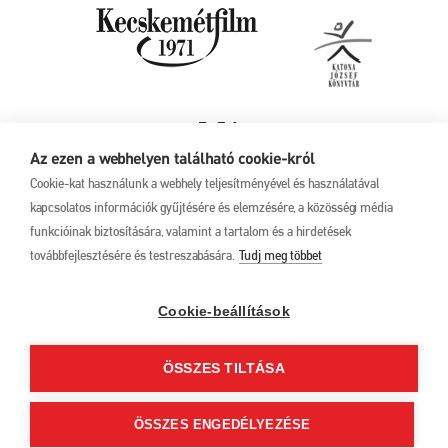
Az ezen a webhelyen található cookie-król
Cookie-kat használunk a webhely teljesítményével és használatával
kapcsolatos információk gyűjtésére és elemzésére, a közösségi média
funkcióinak biztosítására, valamint a tartalom és a hirdetések
továbbfejlesztésére és testreszabására.
Tudj meg többet
Adatkezelési tájékoztató
17. Kecskeméti
Animációs
Filmfesztivál
Cookie-beállítások
2025. május 27. –
június 1.
ÖSSZES TILTÁSA
6000 Kecskemét, Liszt
Ferenc u. 21.
+36 76 481 788
ÖSSZES ENGEDÉLYEZÉSE
kaff@kecskemetfilm.hu