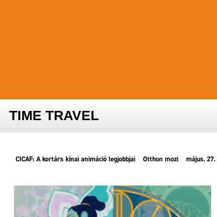
FESZTIVÁL STÁB
PARTNERFESZTIVÁLOK
ARCHÍVUM
TIME TRAVEL
CICAF: A kortárs kínai animáció legjobbjai
Otthon mozi
május. 27.