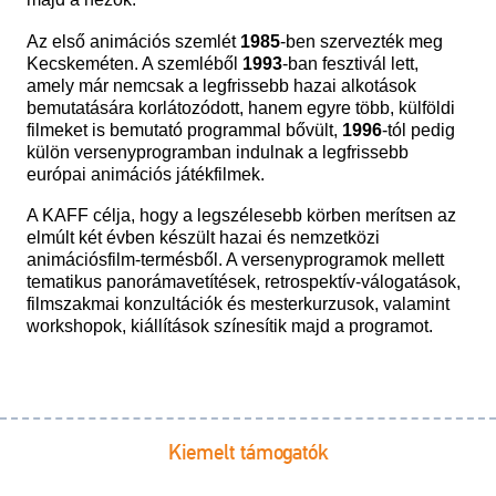
Az első animációs szemlét
1985
-ben szervezték meg
Kecskeméten. A szemléből
1993
-ban fesztivál lett,
amely már nemcsak a legfrissebb hazai alkotások
bemutatására korlátozódott, hanem egyre több, külföldi
filmeket is bemutató programmal bővült,
1996
-tól pedig
külön versenyprogramban indulnak a legfrissebb
európai animációs játékfilmek.
A KAFF célja, hogy a legszélesebb körben merítsen az
elmúlt két évben készült hazai és nemzetközi
animációsfilm-termésből. A versenyprogramok mellett
tematikus panorámavetítések, retrospektív-válogatások,
filmszakmai konzultációk és mesterkurzusok, valamint
workshopok, kiállítások színesítik majd a programot.
Kiemelt támogatók