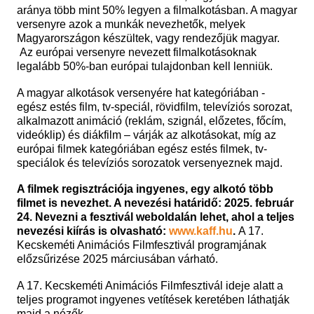
aránya több mint 50% legyen a filmalkotásban. A magyar
versenyre azok a munkák nevezhetők, melyek
Magyarországon készültek, vagy rendezőjük magyar.
Az európai versenyre nevezett filmalkotásoknak
legalább 50%-ban európai tulajdonban kell lenniük.
A magyar alkotások versenyére hat kategóriában -
egész estés film, tv-speciál, rövidfilm, televíziós sorozat,
alkalmazott animáció (reklám, szignál, előzetes, főcím,
videóklip) és diákfilm – várják az alkotásokat, míg az
európai filmek kategóriában egész estés filmek, tv-
speciálok és televíziós sorozatok versenyeznek majd.
A filmek regisztrációja ingyenes, egy alkotó több
filmet is nevezhet. A nevezési határidő: 2025. február
24. Nevezni a fesztivál weboldalán lehet, ahol a teljes
nevezési kiírás is olvasható:
www.kaff.hu
.
A 17.
Kecskeméti Animációs Filmfesztivál programjának
előzsűrizése 2025 márciusában várható.
A 17. Kecskeméti Animációs Filmfesztivál ideje alatt a
teljes programot ingyenes vetítések keretében láthatják
majd a nézők.