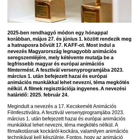
2025-ben rendhagyó módon egy hónappal
korábban, május 27. és június 1. között rendezik meg
a hatnaposra bővült 17. KAFF-ot. Most indul a
nevezés Magyarország legnagyobb animációs
seregszemléjére, mely kétévente mutatja be a
legfrissebb magyar és európai animációs
filmtermést. A fesztivál versenyprogramjába 2023.
március 1. után befejezett hazai és európai
animációs munkákkal lehet nevezni, téma megkötés
nélkül. A filmek regisztrációja ingyenes. A nevezési
határidő: 2025. február 24.
Megindult a nevezés a 17. Kecskeméti Animációs
Filmfesztiválra. A fesztivál versenyprogramjába 2023.
március 1. után befejezett hazai és európai animációs
munkákkal lehet nevezni, téma megkötés nélkül. A
filmalkotásnak kockáról-kockára, valamilyen animációs
technikával kell készülnie. Fontos, hogy az animáció