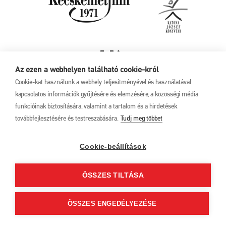
Az ezen a webhelyen található cookie-król
Cookie-kat használunk a webhely teljesítményével és használatával
kapcsolatos információk gyűjtésére és elemzésére, a közösségi média
funkcióinak biztosítására, valamint a tartalom és a hirdetések
továbbfejlesztésére és testreszabására.
Tudj meg többet
Adatkezelési tájékoztató
17. Kecskeméti
Animációs
Filmfesztivál
Cookie-beállítások
2025. május 27. –
június 1.
ÖSSZES TILTÁSA
6000 Kecskemét, Liszt
Ferenc u. 21.
+36 76 481 788
ÖSSZES ENGEDÉLYEZÉSE
kaff@kecskemetfilm.hu
kaff.hu