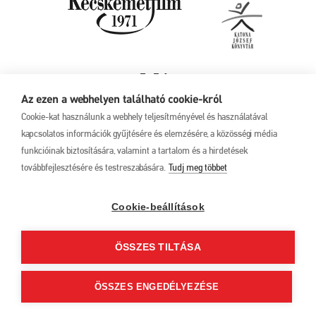
Az ezen a webhelyen található cookie-król
Cookie-kat használunk a webhely teljesítményével és használatával
kapcsolatos információk gyűjtésére és elemzésére, a közösségi média
funkcióinak biztosítására, valamint a tartalom és a hirdetések
továbbfejlesztésére és testreszabására.
Tudj meg többet
Adatkezelési tájékoztató
17. Kecskeméti
Animációs
Filmfesztivál
Cookie-beállítások
2025. május 27. –
június 1.
ÖSSZES TILTÁSA
6000 Kecskemét, Liszt
Ferenc u. 21.
+36 76 481 788
ÖSSZES ENGEDÉLYEZÉSE
kaff@kecskemetfilm.hu
kaff.hu